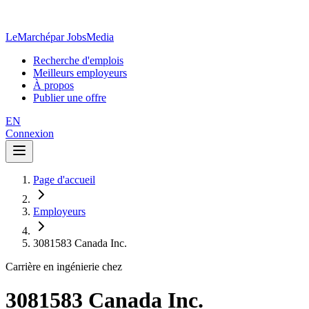
LeMarché
par JobsMedia
Recherche d'emplois
Meilleurs employeurs
À propos
Publier une offre
EN
Connexion
Page d'accueil
Employeurs
3081583 Canada Inc.
Carrière en ingénierie chez
3081583 Canada Inc.