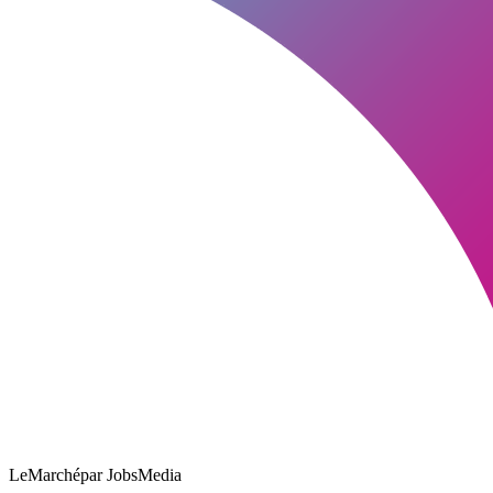
LeMarché
par JobsMedia