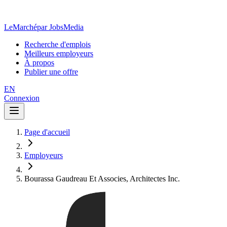
LeMarché
par JobsMedia
Recherche d'emplois
Meilleurs employeurs
À propos
Publier une offre
EN
Connexion
Page d'accueil
Employeurs
Bourassa Gaudreau Et Associes, Architectes Inc.