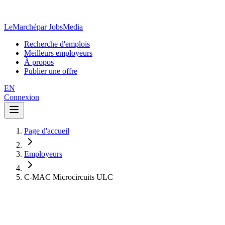
LeMarché
par JobsMedia
Recherche d'emplois
Meilleurs employeurs
À propos
Publier une offre
EN
Connexion
Page d'accueil
Employeurs
C-MAC Microcircuits ULC