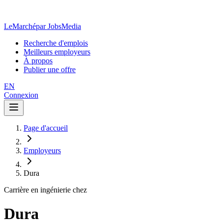
LeMarché
par JobsMedia
Recherche d'emplois
Meilleurs employeurs
À propos
Publier une offre
EN
Connexion
Page d'accueil
Employeurs
Dura
Carrière en ingénierie chez
Dura