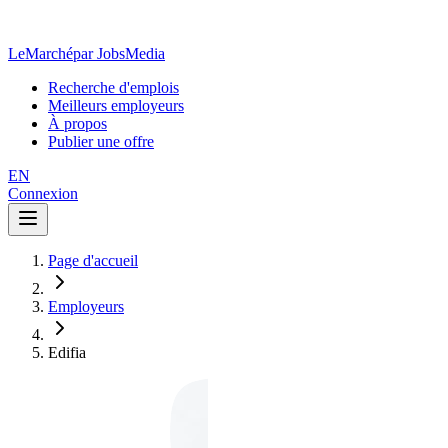
LeMarché
par JobsMedia
Recherche d'emplois
Meilleurs employeurs
À propos
Publier une offre
EN
Connexion
Page d'accueil
Employeurs
Edifia