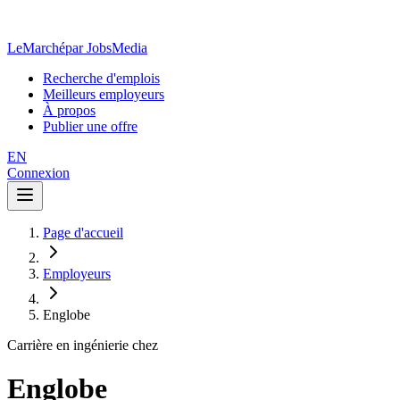
LeMarché
par JobsMedia
Recherche d'emplois
Meilleurs employeurs
À propos
Publier une offre
EN
Connexion
Page d'accueil
Employeurs
Englobe
Carrière en ingénierie chez
Englobe