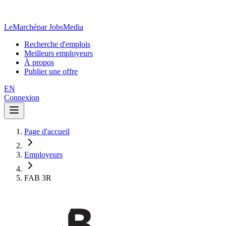
LeMarché
par JobsMedia
Recherche d'emplois
Meilleurs employeurs
À propos
Publier une offre
EN
Connexion
Page d'accueil
Employeurs
FAB 3R