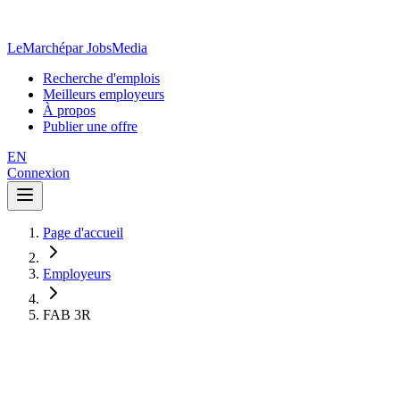
LeMarché
par JobsMedia
Recherche d'emplois
Meilleurs employeurs
À propos
Publier une offre
EN
Connexion
Page d'accueil
Employeurs
FAB 3R