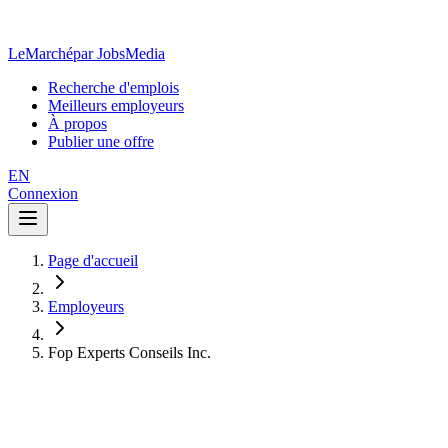
LeMarché
par JobsMedia
Recherche d'emplois
Meilleurs employeurs
À propos
Publier une offre
EN
Connexion
Page d'accueil
Employeurs
Fop Experts Conseils Inc.