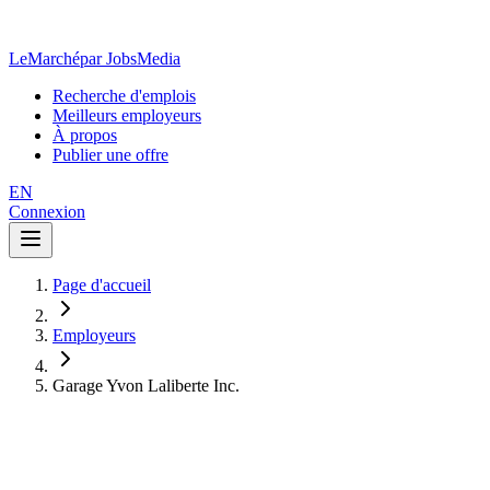
LeMarché
par JobsMedia
Recherche d'emplois
Meilleurs employeurs
À propos
Publier une offre
EN
Connexion
Page d'accueil
Employeurs
Garage Yvon Laliberte Inc.