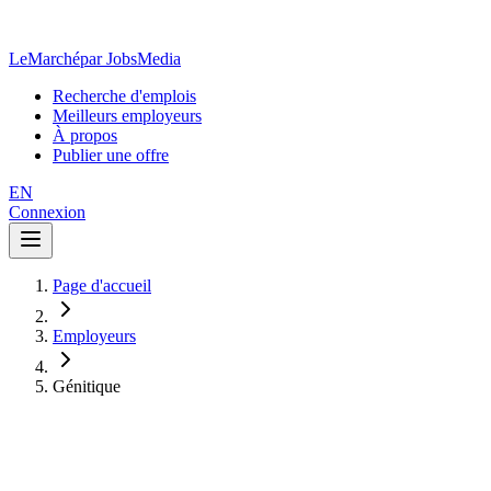
LeMarché
par JobsMedia
Recherche d'emplois
Meilleurs employeurs
À propos
Publier une offre
EN
Connexion
Page d'accueil
Employeurs
Génitique