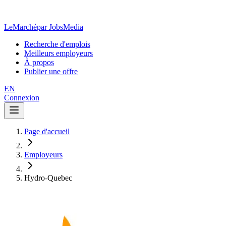
LeMarché
par JobsMedia
Recherche d'emplois
Meilleurs employeurs
À propos
Publier une offre
EN
Connexion
Page d'accueil
Employeurs
Hydro-Quebec