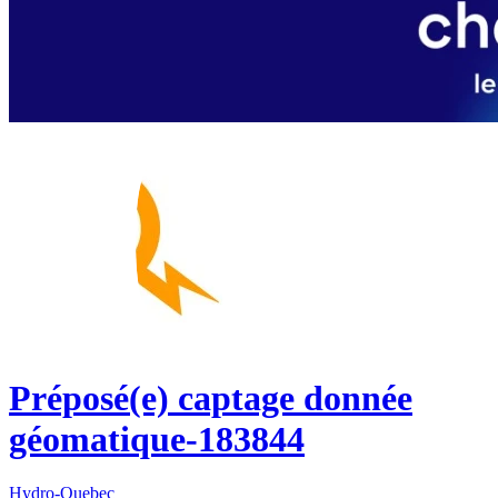
Préposé(e) captage donnée
géomatique-183844
Hydro-Quebec