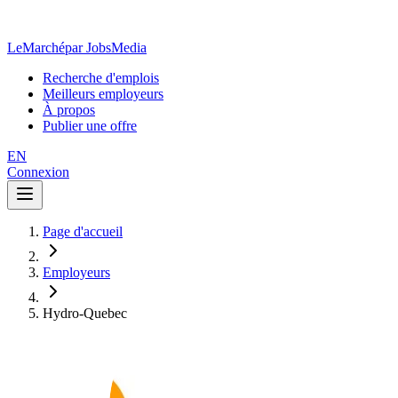
LeMarché
par JobsMedia
Recherche d'emplois
Meilleurs employeurs
À propos
Publier une offre
EN
Connexion
Page d'accueil
Employeurs
Hydro-Quebec