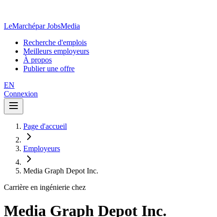
LeMarché
par JobsMedia
Recherche d'emplois
Meilleurs employeurs
À propos
Publier une offre
EN
Connexion
Page d'accueil
Employeurs
Media Graph Depot Inc.
Carrière en ingénierie chez
Media Graph Depot Inc.