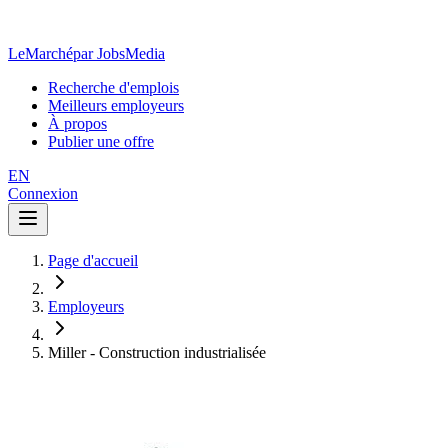
LeMarché
par JobsMedia
Recherche d'emplois
Meilleurs employeurs
À propos
Publier une offre
EN
Connexion
Page d'accueil
Employeurs
Miller - Construction industrialisée