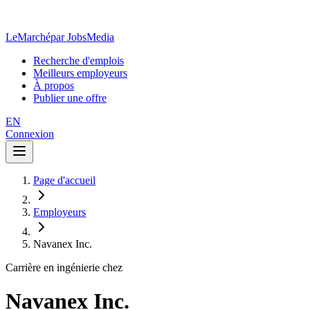
LeMarché
par JobsMedia
Recherche d'emplois
Meilleurs employeurs
À propos
Publier une offre
EN
Connexion
Page d'accueil
Employeurs
Navanex Inc.
Carrière en ingénierie chez
Navanex Inc.