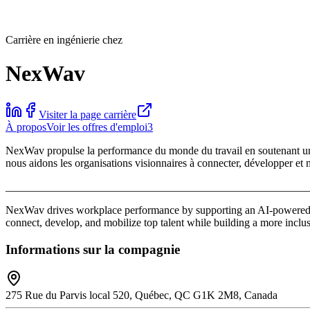
Carrière en ingénierie chez
NexWav
Visiter la page carrière
À propos
Voir les offres d'emploi
3
NexWav propulse la performance du monde du travail en soutenant un éc
nous aidons les organisations visionnaires à connecter, développer et mob
_______________________________________________________
NexWav drives workplace performance by supporting an AI-powered ta
connect, develop, and mobilize top talent while building a more inclus
Informations sur la compagnie
275 Rue du Parvis local 520, Québec, QC G1K 2M8, Canada