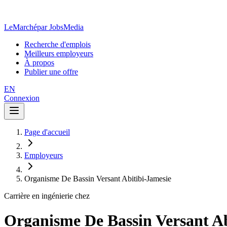
LeMarché
par JobsMedia
Recherche d'emplois
Meilleurs employeurs
À propos
Publier une offre
EN
Connexion
Page d'accueil
Employeurs
Organisme De Bassin Versant Abitibi-Jamesie
Carrière en ingénierie chez
Organisme De Bassin Versant Ab