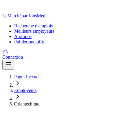
LeMarché
par JobsMedia
Recherche d'emplois
Meilleurs employeurs
À propos
Publier une offre
EN
Connexion
Page d'accueil
Employeurs
Orientech inc.