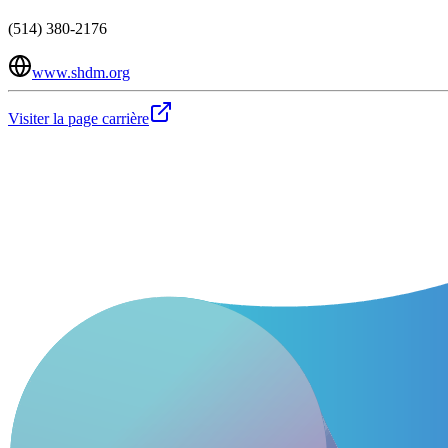
(514) 380-2176
www.shdm.org
Visiter la page carrière