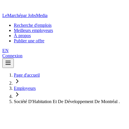
LeMarché
par JobsMedia
Recherche d'emplois
Meilleurs employeurs
À propos
Publier une offre
EN
Connexion
Page d'accueil
Employeurs
Société D'Habitation Et De Développement De Montréal .