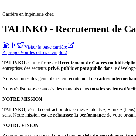
Carrière en ingénierie chez
TALINKO - Recrutement de Ca
Visiter la page carrière
À propos
Voir les offres d'emploi
2
TALINKO
est une firme de
Recrutement de Cadres multidisciplin
entreprises des secteurs
privé, public et parapublic
dans le développ
Nous sommes des généralistes en recrutement de
cadres intermédiair
Nous réalisons avec succès des mandats dans
tous les secteurs d’acti
NOTRE MISSION
TALINKO
, c’est la contraction des termes « talents », « link » (lie
sens. Notre mission est de
rehausser la performance
de votre organis
NOTRE VISION
Assurer un service-conseil qui va bien
au-delà du recrutement tradi