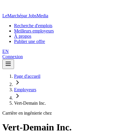
LeMarché
par JobsMedia
Recherche d'emplois
Meilleurs employeurs
À propos
Publier une offre
EN
Connexion
Page d'accueil
Employeurs
Vert-Demain Inc.
Carrière en ingénierie chez
Vert-Demain Inc.