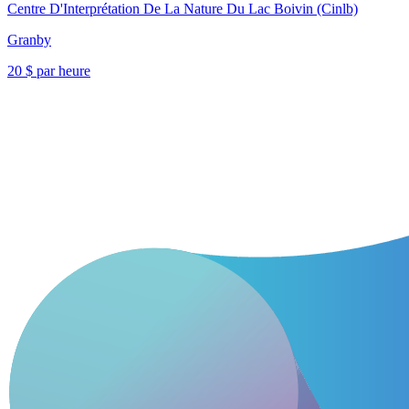
Centre D'Interprétation De La Nature Du Lac Boivin (Cinlb)
Granby
20 $ par heure