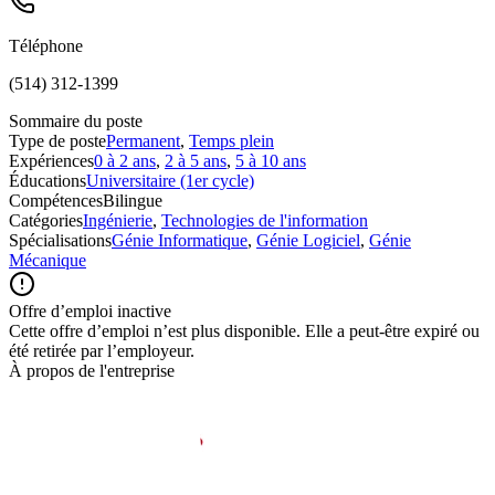
Téléphone
(514) 312-1399
Sommaire du poste
Type de poste
Permanent
,
Temps plein
Expériences
0 à 2 ans
,
2 à 5 ans
,
5 à 10 ans
Éducations
Universitaire (1er cycle)
Compétences
Bilingue
Catégories
Ingénierie
,
Technologies de l'information
Spécialisations
Génie Informatique
,
Génie Logiciel
,
Génie
Mécanique
Offre d’emploi inactive
Cette offre d’emploi n’est plus disponible. Elle a peut-être expiré ou
été retirée par l’employeur.
À propos de l'entreprise