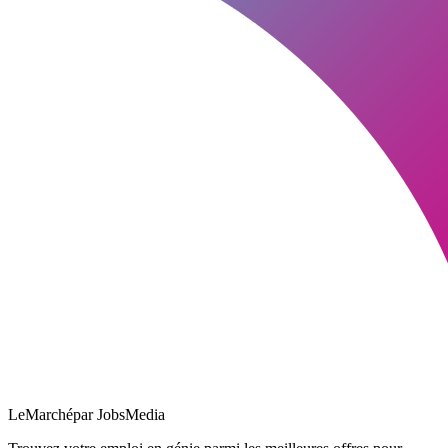
LeMarché
par JobsMedia