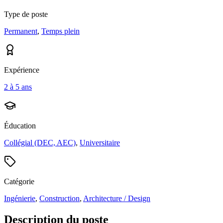
Type de poste
Permanent
,
Temps plein
Expérience
2 à 5 ans
Éducation
Collégial (DEC, AEC)
,
Universitaire
Catégorie
Ingénierie
,
Construction
,
Architecture / Design
Description du poste