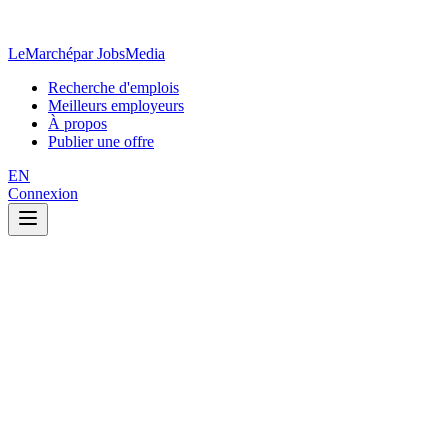
LeMarché
par JobsMedia
Recherche d'emplois
Meilleurs employeurs
À propos
Publier une offre
EN
Connexion