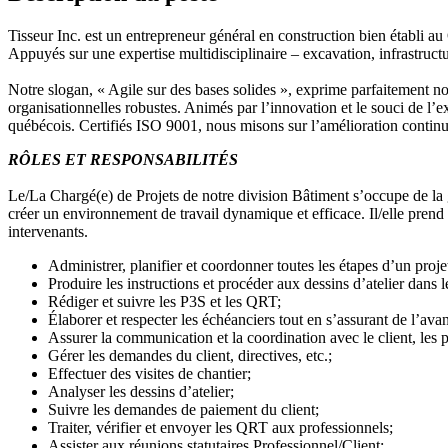
Tisseur Inc. est un entrepreneur général en construction bien établi au 
Appuyés sur une expertise multidisciplinaire – excavation, infrastructu
Notre slogan, « Agile sur des bases solides », exprime parfaitement no
organisationnelles robustes. Animés par l’innovation et le souci de l’
québécois. Certifiés ISO 9001, nous misons sur l’amélioration continue
RÔLES ET RESPONSABILITÉS
Le/La Chargé(e) de Projets de notre division Bâtiment s’occupe de la g
créer un environnement de travail dynamique et efficace. Il/elle prend 
intervenants.
Administrer, planifier et coordonner toutes les étapes d’un proje
Produire les instructions et procéder aux dessins d’atelier dan
Rédiger et suivre les P3S et les QRT;
Élaborer et respecter les échéanciers tout en s’assurant de l’av
Assurer la communication et la coordination avec le client, les pr
Gérer les demandes du client, directives, etc.;
Effectuer des visites de chantier;
Analyser les dessins d’atelier;
Suivre les demandes de paiement du client;
Traiter, vérifier et envoyer les QRT aux professionnels;
Assister aux réunions statutaires Professionnel/Client;