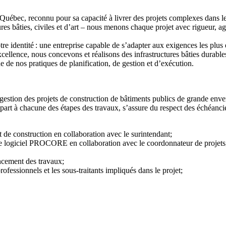
Québec, reconnu pour sa capacité à livrer des projets complexes dans les s
res bâties, civiles et d’art – nous menons chaque projet avec rigueur, ag
tre identité : une entreprise capable de s’adapter aux exigences les plus
excellence, nous concevons et réalisons des infrastructures bâties durab
 de nos pratiques de planification, de gestion et d’exécution.
estion des projets de construction de bâtiments publics de grande enver
part à chacune des étapes des travaux, s’assure du respect des échéancier
t de construction en collaboration avec le surintendant;
s le logiciel PROCORE en collaboration avec le coordonnateur de projets
ancement des travaux;
ofessionnels et les sous-traitants impliqués dans le projet;