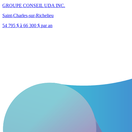
GROUPE CONSEIL UDA INC.
Saint-Charles-sur-Richelieu
54 795 $ à 66 300 $ par an