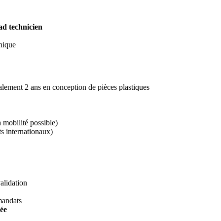
ad technicien
hnique
éalement 2 ans en conception de pièces plastiques
a mobilité possible)
ts internationaux)
alidation
mandats
sée