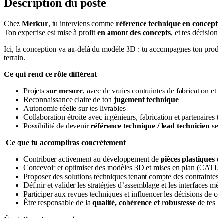
Description du poste
Chez
Merkur
, tu interviens comme
référence technique en concepti
Ton expertise est mise à profit
en amont des concepts
, et tes décisio
Ici, la conception va au‑delà du modèle 3D : tu accompagnes ton produit
terrain.
Ce qui rend ce rôle différent
Projets
sur mesure
, avec de vraies contraintes de fabrication e
Reconnaissance claire de ton
jugement technique
Autonomie réelle sur tes livrables
Collaboration étroite avec ingénieurs, fabrication et partenaires
Possibilité de devenir
référence technique / lead technicien
se
Ce que tu accompliras concrètement
Contribuer activement au développement de
pièces plastiques
d
Concevoir et optimiser des modèles 3D et mises en plan (CAT
Proposer des solutions techniques tenant compte des contraintes
Définir et valider les stratégies d’assemblage et les interfaces 
Participer aux revues techniques et influencer les décisions de 
Être responsable de la
qualité, cohérence et robustesse
de tes 