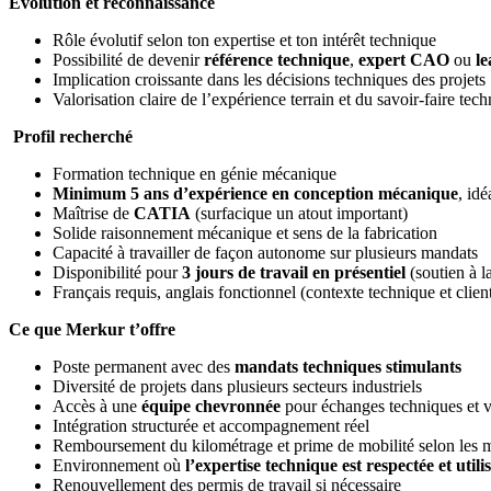
Évolution et reconnaissance
Rôle évolutif selon ton expertise et ton intérêt technique
Possibilité de devenir
référence technique
,
expert CAO
ou
le
Implication croissante dans les décisions techniques des projets
Valorisation claire de l’expérience terrain et du savoir-faire tec
Profil recherché
Formation technique en génie mécanique
Minimum 5 ans d’expérience en conception mécanique
, id
Maîtrise de
CATIA
(surfacique un atout important)
Solide raisonnement mécanique et sens de la fabrication
Capacité à travailler de façon autonome sur plusieurs mandats
Disponibilité pour
3 jours de travail en présentiel
(soutien à l
Français requis, anglais fonctionnel (contexte technique et clien
Ce que Merkur t’offre
Poste permanent avec des
mandats techniques stimulants
Diversité de projets dans plusieurs secteurs industriels
Accès à une
équipe chevronnée
pour échanges techniques et v
Intégration structurée et accompagnement réel
Remboursement du kilométrage et prime de mobilité selon les 
Environnement où
l’expertise technique est respectée et utili
Renouvellement des permis de travail si nécessaire