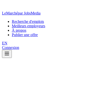
LeMarché
par JobsMedia
Recherche d'emplois
Meilleurs employeurs
À propos
Publier une offre
EN
Connexion