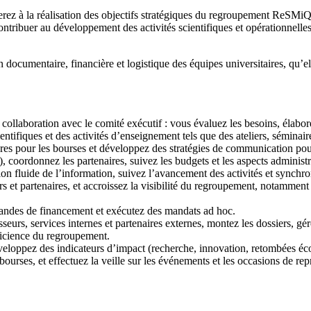
erez à la réalisation des objectifs stratégiques du regroupement ReSMi
tribuer au développement des activités scientifiques et opérationnelles 
n documentaire, financière et logistique des équipes universitaires, qu’
llaboration avec le comité exécutif : vous évaluez les besoins, élaborez
ifiques et des activités d’enseignement tels que des ateliers, séminair
ures pour les bourses et développez des stratégies de communication po
, coordonnez les partenaires, suivez les budgets et les aspects administra
ion fluide de l’information, suivez l’avancement des activités et synchron
et partenaires, et accroissez la visibilité du regroupement, notamment p
mandes de financement et exécutez des mandats ad hoc.
sseurs, services internes et partenaires externes, montez les dossiers, gér
fficience du regroupement.
veloppez des indicateurs d’impact (recherche, innovation, retombées éc
ourses, et effectuez la veille sur les événements et les occasions de rep