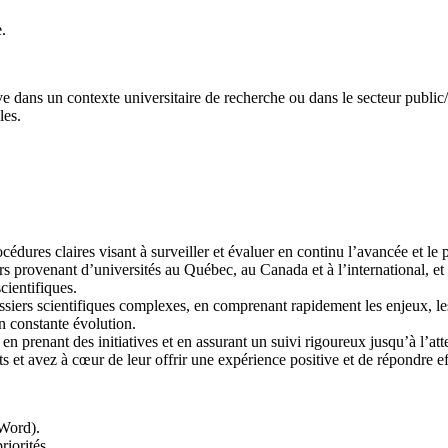
.
e dans un contexte universitaire de recherche ou dans le secteur public/
les.
cédures claires visant à surveiller et évaluer en continu l’avancée et le p
 provenant d’universités au Québec, au Canada et à l’international, et 
scientifiques.
siers scientifiques complexes, en comprenant rapidement les enjeux, le
en constante évolution.
n prenant des initiatives et en assurant un suivi rigoureux jusqu’à l’atte
s et avez à cœur de leur offrir une expérience positive et de répondre e
 Word).
riorités.