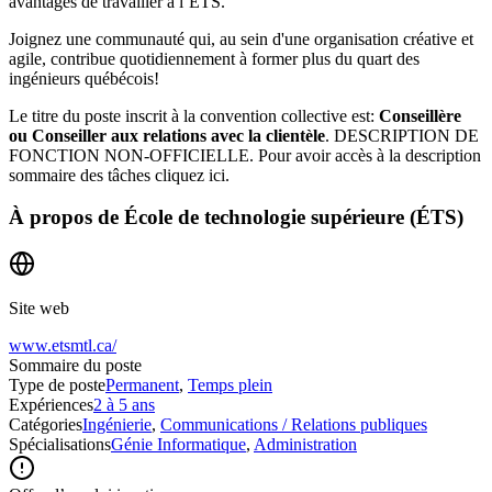
avantages de travailler à l’ÉTS.
Joignez une communauté qui, au sein d'une organisation créative et
agile, contribue quotidiennement à former plus du quart des
ingénieurs québécois!
Le titre du poste inscrit à la convention collective est:
Conseillère
ou Conseiller aux relations avec la clientèle
. DESCRIPTION DE
FONCTION NON-OFFICIELLE. Pour avoir accès à la description
sommaire des tâches cliquez ici.
À propos de
École de technologie supérieure (ÉTS)
Site web
www.etsmtl.ca/
Sommaire du poste
Type de poste
Permanent
,
Temps plein
Expériences
2 à 5 ans
Catégories
Ingénierie
,
Communications / Relations publiques
Spécialisations
Génie Informatique
,
Administration