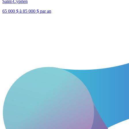
Saint-Cyprien
65 000 $ à 85 000 $ par an