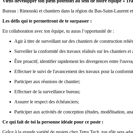
Viens développer ton plein potentiel au sein de notre équipe «
Tra
Bureau : Rimouski et chantiers dans la région du Bas-Saint-Laurent et
Les défis qui te permettront de te surpasser :
En collaboration avec ton équipe, tu auras l’opportunité de :
Agir à titre de surveillant sur des chantiers de construction relié
Surveiller la conformité des travaux réalisés sur les chantiers et 
Être proactif, identifier rapidement les divergences entre l'ouvra
Effectuer le suivi de l'avancement des travaux pour la conformit
Participer aux réunions de chantier;
Effectuer de la surveillance bureau;
Assurer le respect des échéanciers;
Participer aux activités de conception (études, modélisation, anal
Ce qui fait de toi la personne idéale pour ce poste :
Grâce à la grande variété de projets chez Tetra Tech, ton rôle sera ada