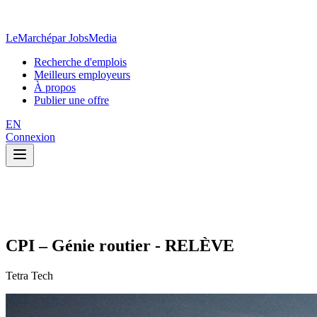
LeMarché
par JobsMedia
Recherche d'emplois
Meilleurs employeurs
À propos
Publier une offre
EN
Connexion
CPI – Génie routier - RELÈVE
Tetra Tech