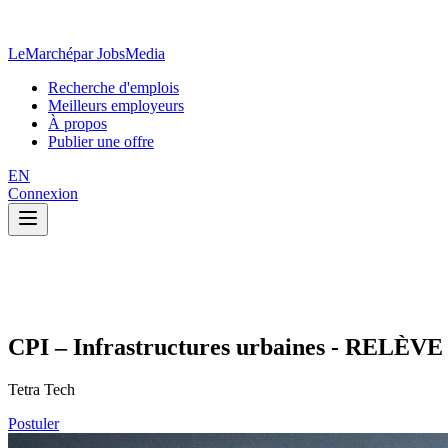
LeMarché
par JobsMedia
Recherche d'emplois
Meilleurs employeurs
À propos
Publier une offre
EN
Connexion
CPI – Infrastructures urbaines - RELÈVE
Tetra Tech
Postuler