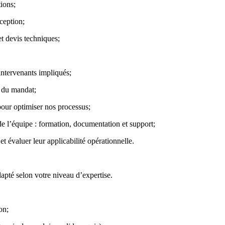
tions;
nception;
et devis techniques;
 intervenants impliqués;
s du mandat;
pour optimiser nos processus;
de l’équipe : formation, documentation et support;
e et évaluer leur applicabilité opérationnelle.
dapté selon votre niveau d’expertise.
on;