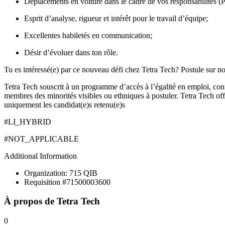
Déplacements en voiture dans le cadre de vos responsabilités (P
Esprit d’analyse, rigueur et intérêt pour le travail d’équipe;
Excellentes habiletés en communication;
Désir d’évoluer dans ton rôle.
Tu es intéressé(e) par ce nouveau défi chez Tetra Tech?
Postule sur no
Tetra Tech souscrit à un programme d’accès à l’égalité en emploi, con
membres des minorités visibles ou ethniques à postuler. Tetra Tech off
uniquement les candidat(e)s retenu(e)s
#LI_HYBRID
#NOT_APPLICABLE
Additional Information
Organization: 715 QIB
Requisition #71500003600
À propos de
Tetra Tech
0