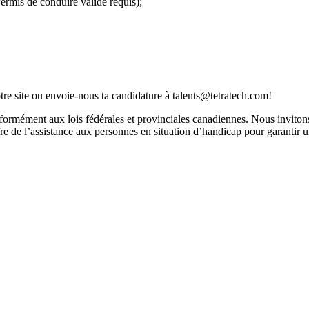
ermis de conduire valide requis);
tre site
ou envoie-nous ta candidature à
talents@tetratech.com
!
formément aux lois fédérales et provinciales canadiennes. Nous invitons
re de l’assistance aux personnes en situation d’handicap pour garantir 