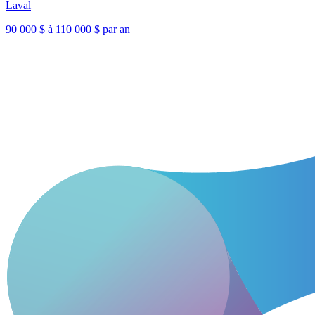
Laval
90 000 $ à 110 000 $ par an