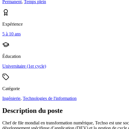
Permanent
,
Temps plein
Expérience
5 à 10 ans
Éducation
Universitaire (1er cycle)
Catégorie
Ingénierie
,
Technologies de l'information
Description du poste
Chef de file mondial en transformation numérique, Techso est une sociét
développement spécifique d’application (DEV) et la gestion de cycle 