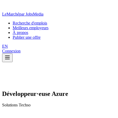
LeMarché
par JobsMedia
Recherche d'emplois
Meilleurs employeurs
À propos
Publier une offre
EN
Connexion
Développeur·euse Azure
Solutions Techso