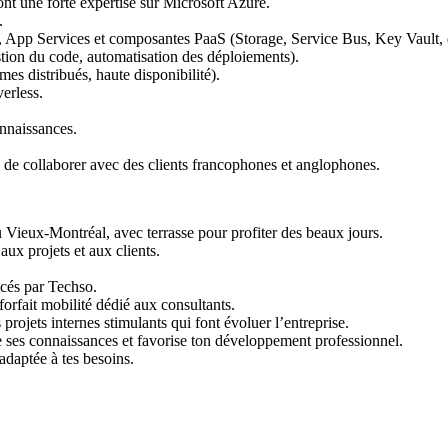
t une forte expertise sur Microsoft Azure.
.
 App Services et composantes PaaS (Storage, Service Bus, Key Vault, e
ion du code, automatisation des déploiements).
es distribués, haute disponibilité).
erless.
onnaissances.
fin de collaborer avec des clients francophones et anglophones.
ieux-Montréal, avec terrasse pour profiter des beaux jours.
aux projets et aux clients.
ncés par Techso.
orfait mobilité dédié aux consultants.
rojets internes stimulants qui font évoluer l’entreprise.
ses connaissances et favorise ton développement professionnel.
 adaptée à tes besoins.