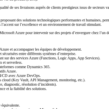
lité de ses livraisons auprès de clients prestigieux issus de secteurs var
oposant des solutions technologiques performantes et humaines, permett
ns l’accent sur l’excellence et un environnement de travail stimulant.
crosoft Azure pour intervenir sur des projets d’envergure chez l’un de
t Azure et accompagner les équipes de développement.
 sécurisées entre différents systèmes d’entreprise.
t sur des services Azure (Functions, Logic Apps, App Services).
 et serverless.
s plateformes comme Dynamics 365.
atifs Azure.
s CI/CD avec Azure DevOps.
ts cloud (Key Vault, API Management, monitoring, etc.).
e, diagnostic, résolution d’incidents).
e et la fiabilité des solutions.
 équivalente.