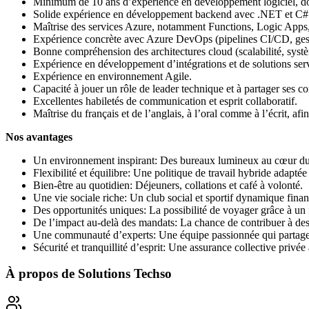
Minimum de 10 ans d’expérience en développement logiciel, don
Solide expérience en développement backend avec .NET et C#
Maîtrise des services Azure, notamment Functions, Logic Apps,
Expérience concrète avec Azure DevOps (pipelines CI/CD, gest
Bonne compréhension des architectures cloud (scalabilité, systèm
Expérience en développement d’intégrations et de solutions serv
Expérience en environnement Agile.
Capacité à jouer un rôle de leader technique et à partager ses c
Excellentes habiletés de communication et esprit collaboratif.
Maîtrise du français et de l’anglais, à l’oral comme à l’écrit, a
Nos avantages
Un environnement inspirant: Des bureaux lumineux au cœur du V
Flexibilité et équilibre: Une politique de travail hybride adaptée 
Bien-être au quotidien: Déjeuners, collations et café à volonté.
Une vie sociale riche: Un club social et sportif dynamique fina
Des opportunités uniques: La possibilité de voyager grâce à un f
De l’impact au-delà des mandats: La chance de contribuer à des p
Une communauté d’experts: Une équipe passionnée qui partage 
Sécurité et tranquillité d’esprit: Une assurance collective privée
À propos de
Solutions Techso