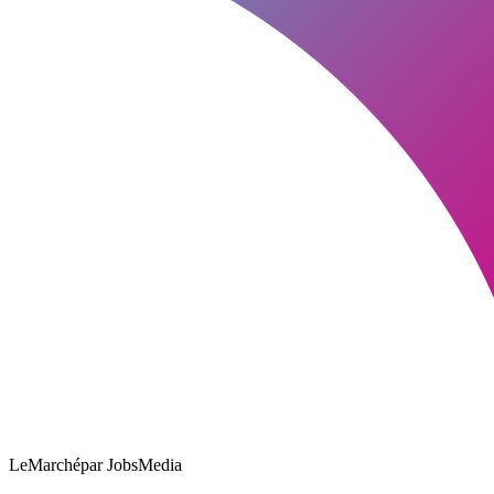
LeMarché
par JobsMedia