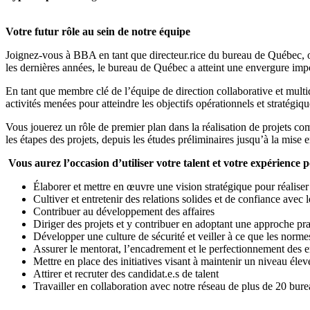
Votre futur rôle au sein de notre équipe
Joignez-vous à BBA en tant que directeur.rice du bureau de Québec, o
les dernières années, le bureau de Québec a atteint une envergure impor
En tant que membre clé de l’équipe de direction collaborative et multid
activités menées pour atteindre les objectifs opérationnels et stratégi
Vous jouerez un rôle de premier plan dans la réalisation de projets com
les étapes des projets, depuis les études préliminaires jusqu’à la mise e
Vous aurez l’occasion d’utiliser votre talent et votre expérience p
Élaborer et mettre en œuvre une vision stratégique pour réaliser
Cultiver et entretenir des relations solides et de confiance avec l
Contribuer au développement des affaires
Diriger des projets et y contribuer en adoptant une approche prat
Développer une culture de sécurité et veiller à ce que les normes
Assurer le mentorat, l’encadrement et le perfectionnement des 
Mettre en place des initiatives visant à maintenir un niveau éle
Attirer et recruter des candidat.e.s de talent
Travailler en collaboration avec notre réseau de plus de 20 bur