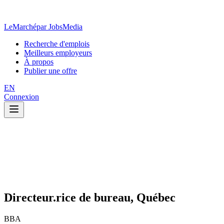
LeMarché
par JobsMedia
Recherche d'emplois
Meilleurs employeurs
À propos
Publier une offre
EN
Connexion
Directeur.rice de bureau, Québec
BBA