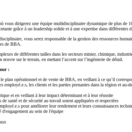
ù vous dirigerez une équipe multidisciplinaire dynamique de plus de 10
tante grâce à un leadership solide et à une expertise dans différentes di
isciplinaire, vous serez responsable de la gestion des ressources humain
ques de BBA.
plexes de différentes tailles dans les secteurs minier, chimique, indust
n œuvre sur le terrain, en mettant l’accent sur l’ingénierie de détail.
our :
 le plan opérationnel et de vente de BBA, en veillant à ce qu’il correspo
es employé.e.s, les clients et les parties prenantes dans la région et au-d
ique et en veillant à leur impact déterminant et à leur réussite
 de santé et de sécurité au travail soient appliquées et respectées
employé.e.s pour améliorer leur rendement et leurs connaissances techn
vé d'engagement au sein de l'équipe
eaux