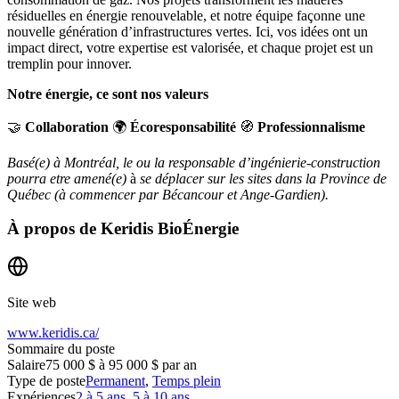
résiduelles en énergie renouvelable, et notre équipe façonne une
nouvelle génération d’infrastructures vertes. Ici, vos idées ont un
impact direct, votre expertise est valorisée, et chaque projet est un
tremplin pour innover.
Notre énergie, ce sont nos valeurs
🤝
Collaboration
🌍
Écoresponsabilité
🧭
Professionnalisme
Basé(e) à Montréal, le ou la responsable d’ingénierie-construction
pourra etre amené(e)
à
se déplacer sur les sites dans la Province de
Québec (à commencer par Bécancour et Ange-Gardien).
À propos de
Keridis BioÉnergie
Site web
www.keridis.ca/
Sommaire du poste
Salaire
75 000 $ à 95 000 $ par an
Type de poste
Permanent
,
Temps plein
Expériences
2 à 5 ans
,
5 à 10 ans