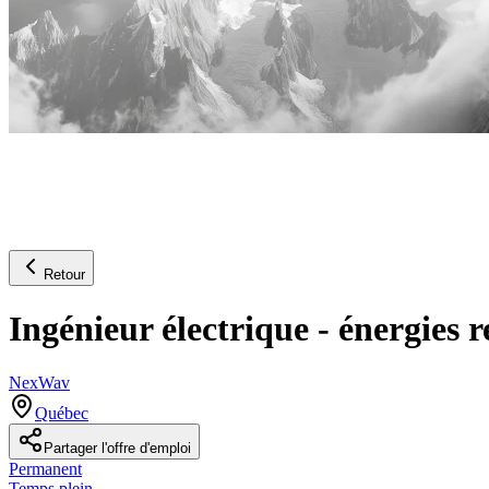
Retour
Ingénieur électrique - énergies 
NexWav
Québec
Partager l'offre d'emploi
Permanent
Temps plein