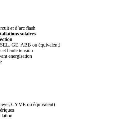
ircuit et d’arc flash
allations solaires
tection
SEL, GE, ABB ou équivalent)
e et haute tension
avant energisation
e
yPower, CYME ou équivalent)
ériques
llation