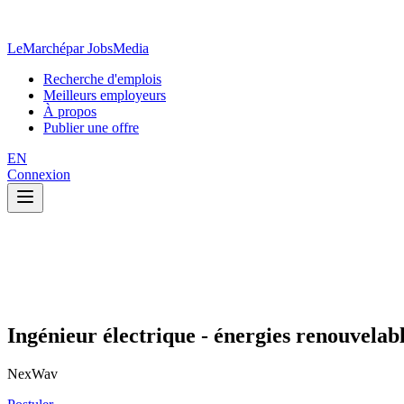
LeMarché
par JobsMedia
Recherche d'emplois
Meilleurs employeurs
À propos
Publier une offre
EN
Connexion
Ingénieur électrique - énergies renouvelab
NexWav