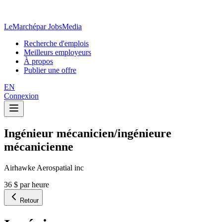
LeMarché
par JobsMedia
Recherche d'emplois
Meilleurs employeurs
À propos
Publier une offre
EN
Connexion
Ingénieur mécanicien/ingénieure
mécanicienne
Airhawke Aerospatial inc
36 $ par heure
Retour