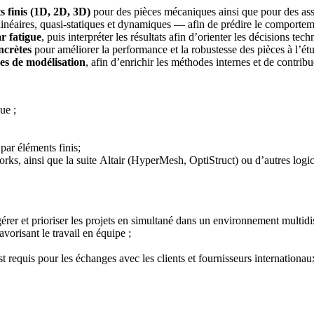
s finis (1D, 2D, 3D)
pour des pièces mécaniques ainsi que pour des asse
inéaires, quasi-statiques et dynamiques — afin de prédire le comportem
r fatigue
, puis interpréter les résultats afin d’orienter les décisions tec
ncrètes
pour améliorer la performance et la robustesse des pièces à l’ét
es de modélisation
, afin d’enrichir les méthodes internes et de contribu
que ;
 par éléments finis;
ks, ainsi que la suite Altair (HyperMesh, OptiStruct) ou d’autres logic
érer et prioriser les projets en simultané dans un environnement multid
vorisant le travail en équipe ;
t requis pour les échanges avec les clients et fournisseurs internationau