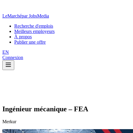
LeMarché
par JobsMedia
Recherche d'emplois
Meilleurs employeurs
À propos
Publier une offre
EN
Connexion
Ingénieur mécanique – FEA
Merkur