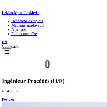
LeMarché
par JobsMedia
Recherche d'emplois
Meilleurs employeurs
À propos
Publier une offre
EN
Connexion
Ingénieur Procédés (H/F)
Naskeo Inc
Postuler