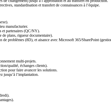
s de changement) jusqu’à l’approbation et au transfert en production.
ctives, standardisation et transfert de connaissances à l’équipe.
exe).
ieu manufacturier.
es et partenaires (QC/NY).
 de plans, rigueur documentaire).
ion de problèmes (8D), et aisance avec Microsoft 365/SharePoint (gesti
ronnement multi-projets.
tion/qualité, échanges clients).
tion pour faire avancer les solutions.
z jusqu’à l’implantation.
redi).
antages).