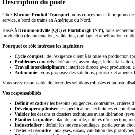
Description du poste
Chez
Khrome Produit Transport
, nous concevons et fabriquons des 
service, à bord de trains en Amérique du Nord.
Basés à
Drummondville (QC)
et
Plattsburgh (NY)
, nous recherch
production (documentation, validation, outillage et amélioration conti
Pourquoi ce rôle intéresse les ingénieurs
Cycle complet
: de l’exigence client à la mise en production (p
Problèmes concrets
: tolérances, assemblage, industrialisation,
Travail interdisciplinaire
: interface directe avec production, a
Autonomie
: vous proposez des solutions, priorisez et amenez l
Vous serez responsable de livrer des solutions robustes et industrialis
Vos responsabilités
Définir et cadrer
les besoins (exigences, contraintes, critères d’
Développer/optimiser
les spécifications techniques et contri
Valider
les dessins et dossiers techniques avant libération (revu
Planifier la qualité
: plan de contrôle, critères d’inspection, m
Industrialiser
: définir les moyens/outillages, participer au cho
Tester et résoudre
: analyses, essais, validation des prototype