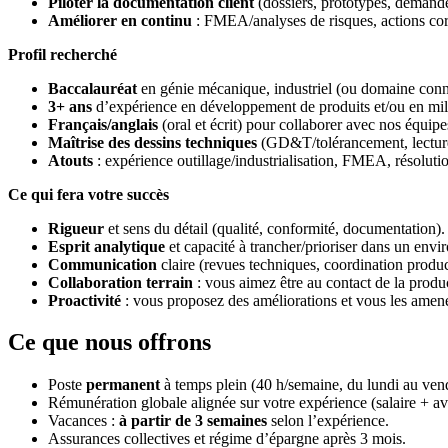
Piloter la documentation client
(dossiers, prototypes, demande
Améliorer en continu
: FMEA/analyses de risques, actions corre
Profil recherché
Baccalauréat
en génie mécanique, industriel (ou domaine conn
3+ ans
d’expérience en développement de produits et/ou en mil
Français/anglais
(oral et écrit) pour collaborer avec nos équip
Maîtrise des dessins techniques
(GD&T/tolérancement, lecture
Atouts
: expérience outillage/industrialisation, FMEA, résolut
Ce qui fera votre succès
Rigueur
et sens du détail (qualité, conformité, documentation).
Esprit analytique
et capacité à trancher/prioriser dans un envi
Communication
claire (revues techniques, coordination produc
Collaboration terrain
: vous aimez être au contact de la produc
Proactivité
: vous proposez des améliorations et vous les amene
Ce que nous offrons
Poste
permanent
à temps plein (40 h/semaine, du lundi au vend
Rémunération globale alignée sur votre expérience (salaire + av
Vacances :
à partir de 3 semaines
selon l’expérience.
Assurances collectives et régime d’épargne après 3 mois.