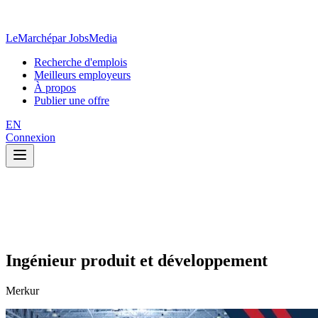
LeMarché
par JobsMedia
Recherche d'emplois
Meilleurs employeurs
À propos
Publier une offre
EN
Connexion
Ingénieur produit et développement
Merkur