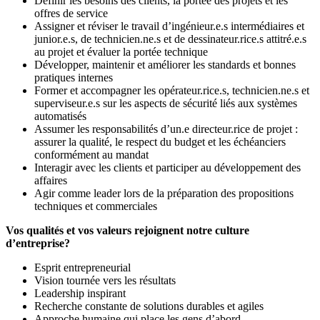
Définir les besoins des clients, la portée des projets et les
offres de service
Assigner et réviser le travail d’ingénieur.e.s intermédiaires et
junior.e.s, de technicien.ne.s et de dessinateur.rice.s attitré.e.s
au projet et évaluer la portée technique
Développer, maintenir et améliorer les standards et bonnes
pratiques internes
Former et accompagner les opérateur.rice.s, technicien.ne.s et
superviseur.e.s sur les aspects de sécurité liés aux systèmes
automatisés
Assumer les responsabilités d’un.e directeur.rice de projet :
assurer la qualité, le respect du budget et les échéanciers
conformément au mandat
Interagir avec les clients et participer au développement des
affaires
Agir comme leader lors de la préparation des propositions
techniques et commerciales
Vos qualités et vos valeurs rejoignent notre culture
d’entreprise?
Esprit entrepreneurial
Vision tournée vers les résultats
Leadership inspirant
Recherche constante de solutions durables et agiles
Approche humaine qui place les gens d’abord