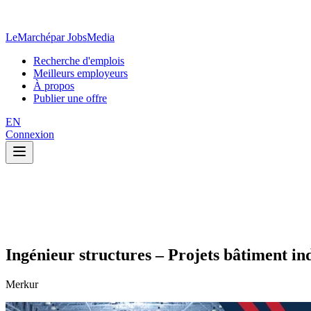
LeMarché
par JobsMedia
Recherche d'emplois
Meilleurs employeurs
À propos
Publier une offre
EN
Connexion
Ingénieur structures – Projets bâtiment ind
Merkur