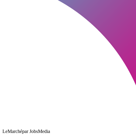
LeMarché
par JobsMedia