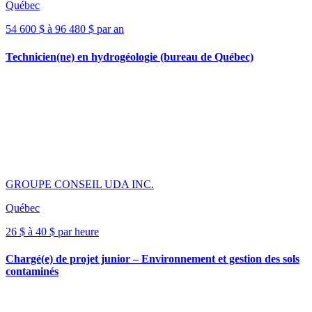
Québec
54 600 $ à 96 480 $ par an
Technicien(ne) en hydrogéologie (bureau de Québec)
GROUPE CONSEIL UDA INC.
Québec
26 $ à 40 $ par heure
Chargé(e) de projet junior – Environnement et gestion des sols
contaminés