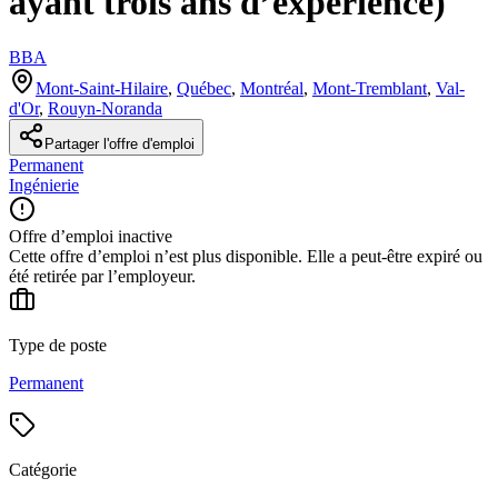
ayant trois ans d’expérience)
BBA
Mont-Saint-Hilaire
,
Québec
,
Montréal
,
Mont-Tremblant
,
Val-
d'Or
,
Rouyn-Noranda
Partager l'offre d'emploi
Permanent
Ingénierie
Offre d’emploi inactive
Cette offre d’emploi n’est plus disponible. Elle a peut-être expiré ou
été retirée par l’employeur.
Type de poste
Permanent
Catégorie