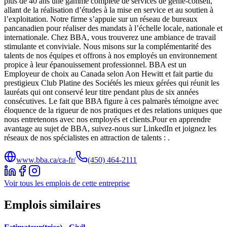
plus de 40 ans une gamme complète de services de génie-conseil,
allant de la réalisation d’études à la mise en service et au soutien à
l’exploitation. Notre firme s’appuie sur un réseau de bureaux
pancanadien pour réaliser des mandats à l’échelle locale, nationale et
internationale. Chez BBA, vous trouverez une ambiance de travail
stimulante et conviviale. Nous misons sur la complémentarité des
talents de nos équipes et offrons à nos employés un environnement
propice à leur épanouissement professionnel. BBA est un
Employeur de choix au Canada selon Aon Hewitt et fait partie du
prestigieux Club Platine des Sociétés les mieux gérées qui réunit les
lauréats qui ont conservé leur titre pendant plus de six années
consécutives. Le fait que BBA figure à ces palmarès témoigne avec
éloquence de la rigueur de nos pratiques et des relations uniques que
nous entretenons avec nos employés et clients.Pour en apprendre
avantage au sujet de BBA, suivez-nous sur LinkedIn et joignez les
réseaux de nos spécialistes en attraction de talents : .
www.bba.ca/ca-fr/
(450) 464-2111
Voir tous les emplois de cette entreprise
Emplois similaires