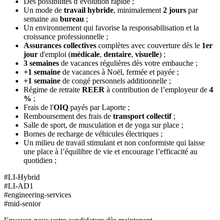
Des possibilités d’évolution rapide ;
Un mode de
travail hybride
, minimalement
2 jours
par
semaine au
bureau
;
Un environnement qui favorise la responsabilisation et la
croissance professionnelle ;
Assurances collectives
complètes avec couverture dès le
1er
jour
d'emploi (
médicale
,
dentaire
,
visuelle
) ;
3 semaines
de vacances régulières dès votre embauche ;
+1 semaine
de vacances à Noël, fermée et payée ;
+1 semaine
de congé personnels additionnelle ;
Régime de retraite
REER
à contribution de l’employeur de
4
%
;
Frais de l'
OIQ
payés par Laporte ;
Remboursement des frais de
transport
collectif
;
Salle de sport, de musculation et de yoga sur place ;
Bornes de recharge de véhicules électriques ;
Un milieu de travail stimulant et non conformiste qui laisse
une place à l’équilibre de vie et encourage l’efficacité au
quotidien ;
#LI-Hybrid
#LI-AD1
#engineering-services
#mid-senior