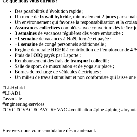
Ce que nous vous offrons :
Des possibilités d’évolution rapide ;
Un mode de
travail hybride
, minimalement
2 jours
par semai
Un environnement qui favorise la responsabilisation et la croiss
Assurances collectives
complètes avec couverture dès le
1er j
3 semaines
de vacances régulières dès votre embauche ;
+1 semaine
de vacances à Noël, fermée et payée ;
+1 semaine
de congé personnels additionnelle ;
Régime de retraite
REER
à contribution de l’employeur de
4 
Frais de l'
OIQ
payés par Laporte ;
Remboursement des frais de
transport
collectif
;
Salle de sport, de musculation et de yoga sur place ;
Bornes de recharge de véhicules électriques ;
Un milieu de travail stimulant et non conformiste qui laisse une p
#LI-Hybrid
#LI-AD1
#associate
#engineering-services
#CVC #CVAC #CAVC #HVAC #ventillation #pipe #piping #tuyauterie #
Envoyez-nous votre candidature dès maintenant.