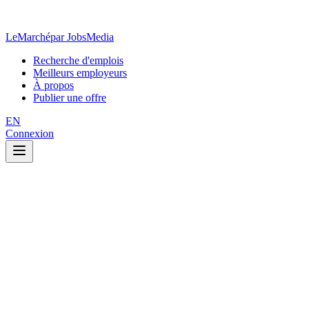
LeMarché
par JobsMedia
Recherche d'emplois
Meilleurs employeurs
À propos
Publier une offre
EN
Connexion