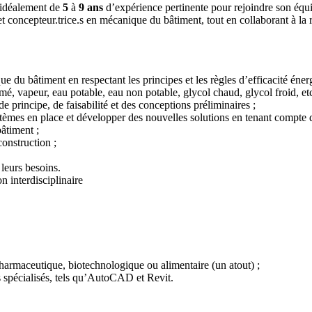
 idéalement de
5
à
9 ans
d’expérience pertinente pour rejoindre son équ
et concepteur.trice.s en mécanique du bâtiment, tout en collaborant à la
ue du bâtiment en respectant les principes et les règles d’efficacité éne
imé, vapeur, eau potable, eau non potable, glycol chaud, glycol froid, etc
e principe, de faisabilité et des conceptions préliminaires ;
ystèmes en place et développer des nouvelles solutions en tenant compte de
âtiment ;
construction ;
leurs besoins.
n interdisciplinaire
harmaceutique, biotechnologique ou alimentaire (un atout) ;
s spécialisés, tels qu’AutoCAD et Revit.