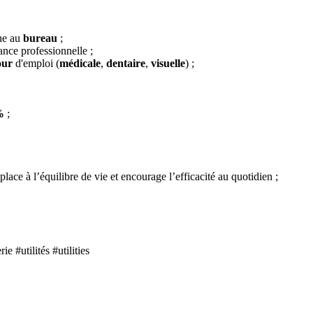
ne au
bureau
;
ance professionnelle ;
our
d'emploi (
médicale
,
dentaire
,
visuelle
) ;
%
;
lace à l’équilibre de vie et encourage l’efficacité au quotidien ;
utilités #utilities