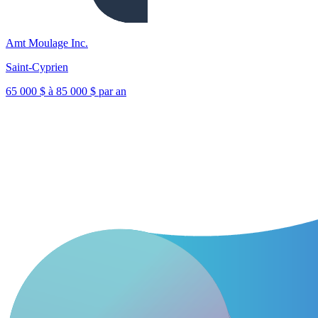
Amt Moulage Inc.
Saint-Cyprien
65 000 $ à 85 000 $ par an